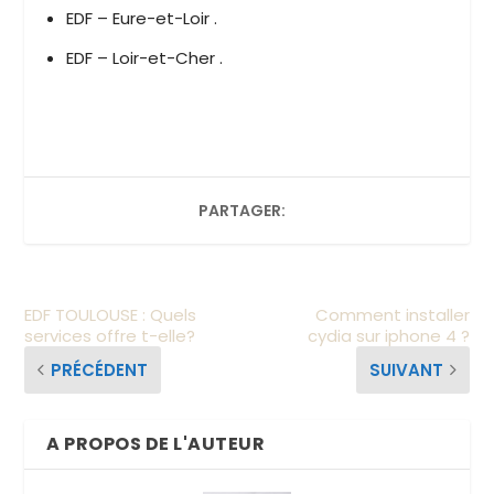
EDF – Eure-et-Loir .
EDF – Loir-et-Cher .
PARTAGER:
EDF TOULOUSE : Quels
Comment installer
services offre t-elle?
cydia sur iphone 4 ?
PRÉCÉDENT
SUIVANT
A PROPOS DE L'AUTEUR