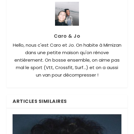
Caro & Jo
Hello, nous c'est Caro et Jo. On habite à Mimizan
dans une petite maison qu'on rénove
entièrement. On bosse ensemble, on aime pas
mal le sport (Vtt, Crossfit, Surf...) et on a aussi
un van pour décompresser !
ARTICLES SIMILAIRES