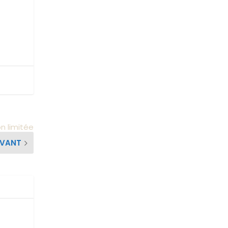
on limitée
IVANT