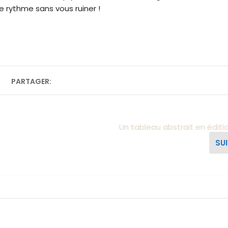
e rythme sans vous ruiner !
PARTAGER:
Un tableau abstrait en éditi
SU