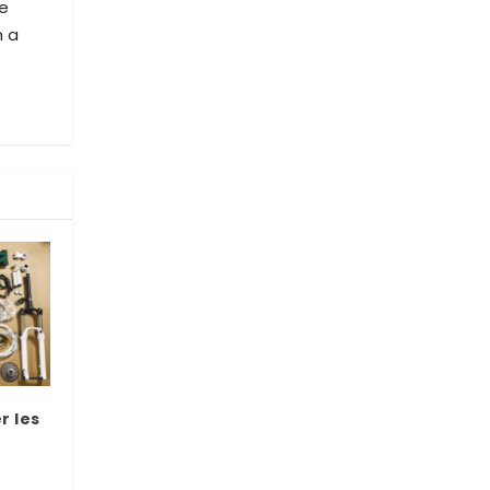
ve
n a
r les