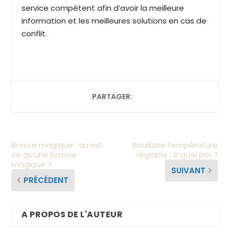
service compétent afin d’avoir la meilleure
information et les meilleures solutions en cas de
conflit.
PARTAGER:
Brosse magique : qu’est
Bouilloire température
ce qu’une brosse
réglable : à quel prix ?
magique ?
SUIVANT
PRÉCÉDENT
A PROPOS DE L'AUTEUR