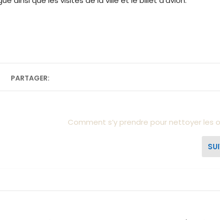
e ainsi que les visites de la ville et le billet d’avion.
PARTAGER:
Comment s’y prendre pour nettoyer les or
SU