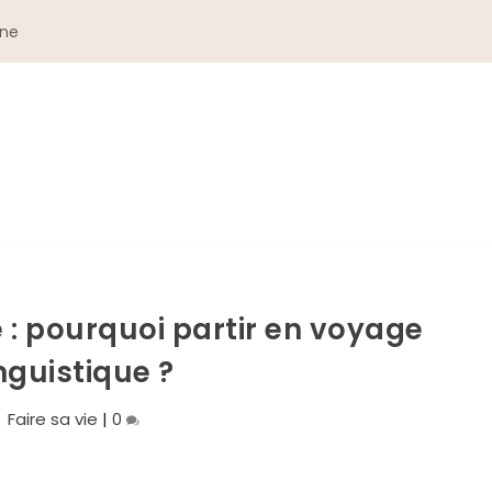
gne
e : pourquoi partir en voyage
inguistique ?
Faire sa vie
|
0