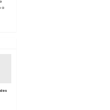
ve
n a
 des