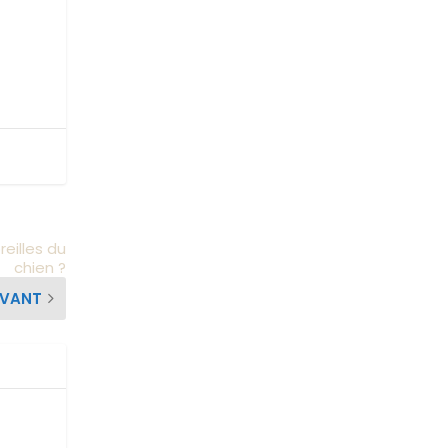
eilles du
chien ?
IVANT