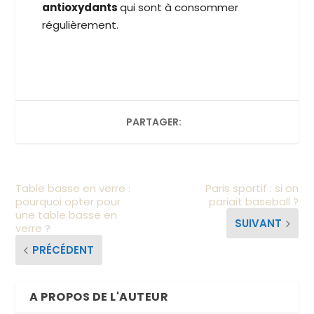
antioxydants
qui sont à consommer
régulièrement.
PARTAGER:
Table basse en verre :
Paris sportif : si on
pourquoi opter pour
pariait baseball ?
une table basse en
SUIVANT
verre ?
PRÉCÉDENT
A PROPOS DE L'AUTEUR