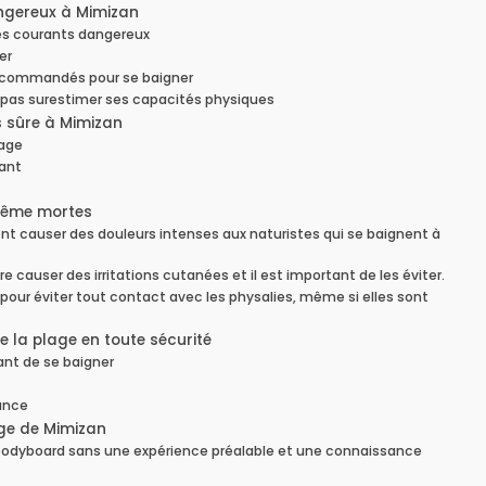
angereux à Mimizan
es courants dangereux
er
recommandés pour se baigner
 pas surestimer ses capacités physiques
s sûre à Mimizan
lage
rant
même mortes
ent causer des douleurs intenses aux naturistes qui se baignent à
causer des irritations cutanées et il est important de les éviter.
 pour éviter tout contact avec les physalies, même si elles sont
e la plage en toute sécurité
ant de se baigner
lance
age de Mimizan
 le bodyboard sans une expérience préalable et une connaissance