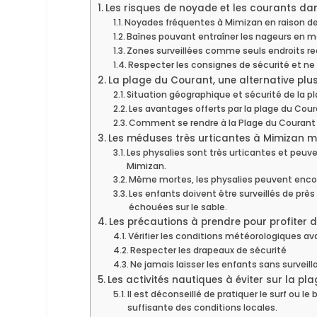
Les risques de noyade et les courants d
Noyades fréquentes à Mimizan en raison d
Baïnes pouvant entraîner les nageurs en m
Zones surveillées comme seuls endroits 
Respecter les consignes de sécurité et ne
La plage du Courant, une alternative plu
Situation géographique et sécurité de la p
Les avantages offerts par la plage du Cou
Comment se rendre à la Plage du Courant
Les méduses très urticantes à Mimizan 
Les physalies sont très urticantes et peuv
Mimizan.
Même mortes, les physalies peuvent encore 
Les enfants doivent être surveillés de près
échouées sur le sable.
Les précautions à prendre pour profiter d
Vérifier les conditions météorologiques av
Respecter les drapeaux de sécurité
Ne jamais laisser les enfants sans surveil
Les activités nautiques à éviter sur la pl
Il est déconseillé de pratiquer le surf ou
suffisante des conditions locales.