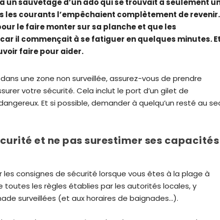
é à un sauvetage d’un ado qui se trouvait à seulement u
is les courants l’empêchaient complètement de revenir
ur le faire monter sur sa planche et que les
car il commençait à se fatiguer en quelques minutes. E
voir faire pour aider.
dans une zone non surveillée, assurez-vous de prendre
rer votre sécurité. Cela inclut le port d’un gilet de
dangereux. Et si possible, demander à quelqu’un resté au se
curité et ne pas surestimer ses capacités
er les consignes de sécurité lorsque vous êtes à la plage à
 toutes les règles établies par les autorités locales, y
nade surveillées (et aux horaires de baignades…).